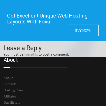
Get Excellent Unique Web Hosting
Layouts With Foxu
BUY NOW!
Leave a Reply
You must be
logged in
to post a comment.
About
About
Contacts
Hosting Plans
Affliates
Our History